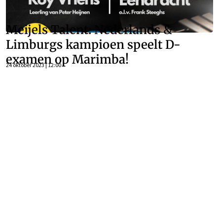
Meijels Talent: Nederlands &
Limburgs kampioen speelt D-
examen op Marimba!
24 oktober 2023 | 12:00