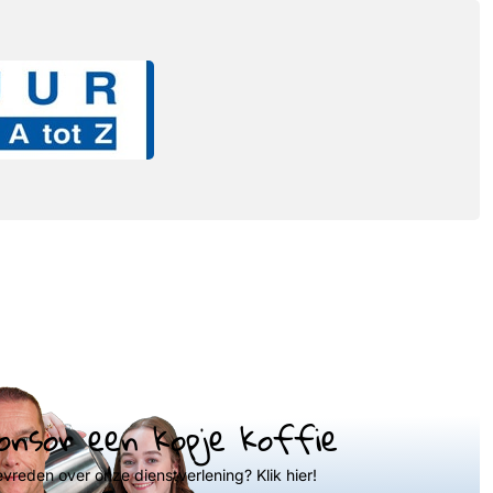
onsor een kopje koffie
evreden over onze dienstverlening? Klik hier!