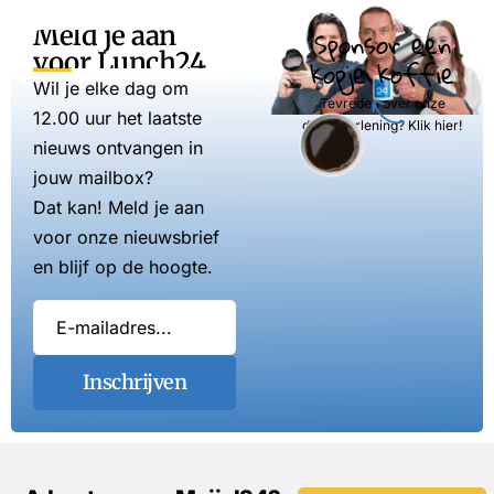
Meld je aan
Sponsor een
voor Lunch24
kopje koffie
Wil je elke dag om
Tevreden over onze
12.00 uur het laatste
dienstverlening? Klik hier!
nieuws ontvangen in
jouw mailbox?
Dat kan! Meld je aan
voor onze nieuwsbrief
en blijf op de hoogte.
Inschrijven