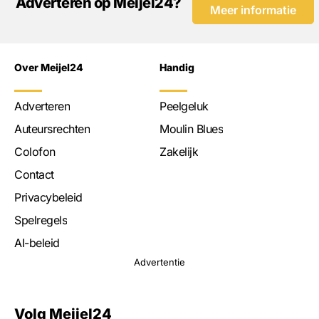
Adverteren op Meijel24?
Meer informatie
Over Meijel24
Handig
Adverteren
Peelgeluk
Auteursrechten
Moulin Blues
Colofon
Zakelijk
Contact
Privacybeleid
Spelregels
AI-beleid
Advertentie
Volg Meijel24