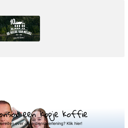
onsor een kopje koffie
evreden over onze dienstverlening? Klik hier!