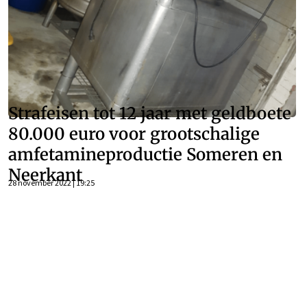
Strafeisen tot 12 jaar met geldboete
80.000 euro voor grootschalige
amfetamineproductie Someren en
Neerkant
28 november 2022 | 19:25