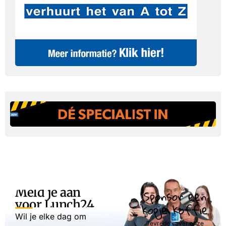
Meld je aan
Sponsor een
voor Lunch24
kopje koffie
Wil je elke dag om
Tevreden over onze