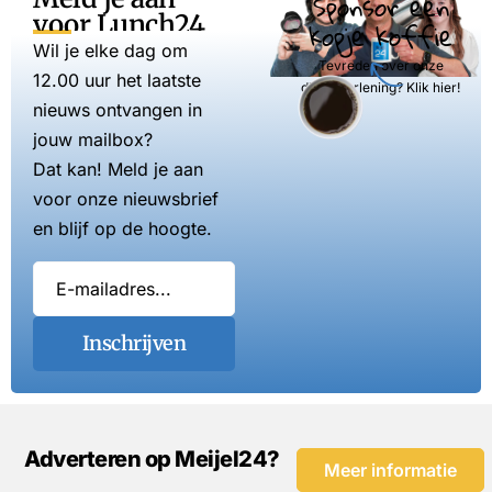
Sponsor een
voor Lunch24
kopje koffie
Wil je elke dag om
Tevreden over onze
12.00 uur het laatste
dienstverlening? Klik hier!
nieuws ontvangen in
jouw mailbox?
Dat kan! Meld je aan
voor onze nieuwsbrief
en blijf op de hoogte.
Inschrijven
Adverteren op Meijel24?
Meer informatie