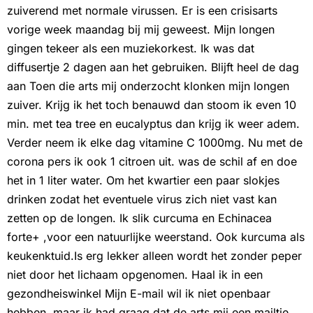
zuiverend met normale virussen. Er is een crisisarts
vorige week maandag bij mij geweest. Mijn longen
gingen tekeer als een muziekorkest. Ik was dat
diffusertje 2 dagen aan het gebruiken. Blijft heel de dag
aan Toen die arts mij onderzocht klonken mijn longen
zuiver. Krijg ik het toch benauwd dan stoom ik even 10
min. met tea tree en eucalyptus dan krijg ik weer adem.
Verder neem ik elke dag vitamine C 1000mg. Nu met de
corona pers ik ook 1 citroen uit. was de schil af en doe
het in 1 liter water. Om het kwartier een paar slokjes
drinken zodat het eventuele virus zich niet vast kan
zetten op de longen. Ik slik curcuma en Echinacea
forte+ ,voor een natuurlijke weerstand. Ook kurcuma als
keukenktuid.Is erg lekker alleen wordt het zonder peper
niet door het lichaam opgenomen. Haal ik in een
gezondheiswinkel Mijn E-mail wil ik niet openbaar
hebben, maar ik had graag dat de arts mij een mailtje