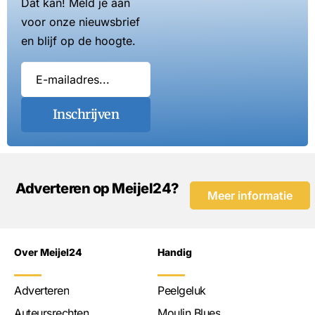
Dat kan! Meld je aan
voor onze nieuwsbrief
en blijf op de hoogte.
Inschrijven
Adverteren op Meijel24?
Meer informatie
Over Meijel24
Handig
Adverteren
Peelgeluk
Auteursrechten
Moulin Blues