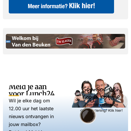
Meld je aan
Sponsor een
voor Lunch24
kopje koffie
Wil je elke dag om
Tevreden over onze
12.00 uur het laatste
dienstverlening? Klik hier!
nieuws ontvangen in
jouw mailbox?