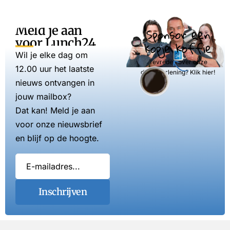
Meld je aan
Sponsor een
voor Lunch24
kopje koffie
Wil je elke dag om
Tevreden over onze
12.00 uur het laatste
dienstverlening? Klik hier!
nieuws ontvangen in
jouw mailbox?
Dat kan! Meld je aan
voor onze nieuwsbrief
en blijf op de hoogte.
Inschrijven