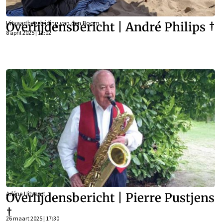
Uitvaartbegeleiding van den Boom
Overlijdensbericht | André Philips †
8 april 2025 | 12:02
Arléne Uitvaart
Overlijdensbericht | Pierre Pustjens
†
26 maart 2025 | 17:30