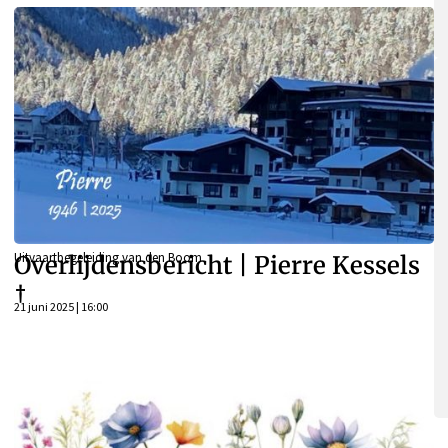
Uitvaartbegeleiding van den Boom
Overlijdensbericht | Pierre Kessels
†
21 juni 2025 | 16:00