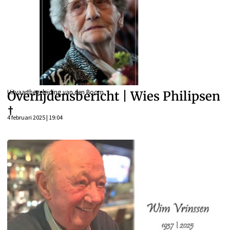
Uitvaartbegeleiding van den Boom
Overlijdensbericht | Wies Philipsen
†
4 februari 2025 | 19:04