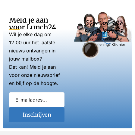
Meld je aan
Sponsor een
voor Lunch24
kopje koffie
Wil je elke dag om
Tevreden over onze
12.00 uur het laatste
dienstverlening? Klik hier!
nieuws ontvangen in
jouw mailbox?
Dat kan! Meld je aan
voor onze nieuwsbrief
en blijf op de hoogte.
Inschrijven