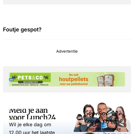
Foutje gespot?
Advertentie
Meld je aan
Sponsor een
voor Lunch24
kopje koffie
Wil je elke dag om
Tevreden over onze
12.00 uur het laatste